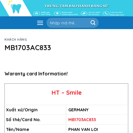
Skip
to
content
Tìm
kiếm:
KHÁCH HÀNG
MB1703AC833
Waranty card Information!
HT – Smile
Xuất xứ/Origin
GERMANY
Số thẻ/Card No.
MB1703AC833
Tên/Name
PHAN VAN LOI