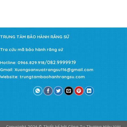
TRUNG TÂM BẢO HÀNH RĂNG SỨ
Tra cứu mã bảo hành răng sứ
/082.99999.19
Hotline:
0966.829.918
Gmail:
Xuongsanxuatrangsu116@gmail.com
Website:
trungtambaohanhrangsu.com
Copyright 2026 ©
Thiết kế bởi
Công Ty Thương Hiệu Việt