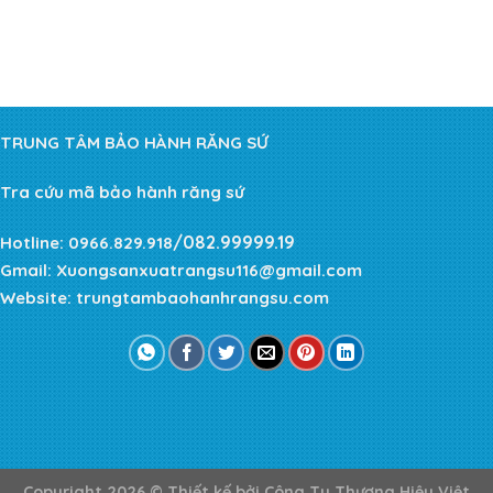
TRUNG TÂM BẢO HÀNH RĂNG SỨ
Tra cứu mã bảo hành răng sứ
/082.99999.19
Hotline:
0966.829.918
Gmail:
Xuongsanxuatrangsu116@gmail.com
Website:
trungtambaohanhrangsu.com
Copyright 2026 ©
Thiết kế bởi
Công Ty Thương Hiệu Việt