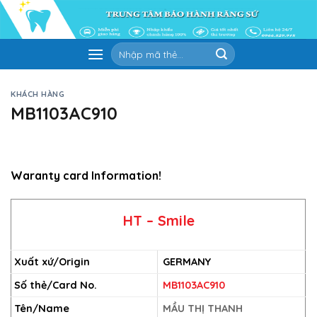
Skip
to
content
Tìm
kiếm:
KHÁCH HÀNG
MB1103AC910
Waranty card Information!
HT – Smile
Xuất xứ/Origin
GERMANY
Số thẻ/Card No.
MB1103AC910
Tên/Name
MẦU THỊ THANH