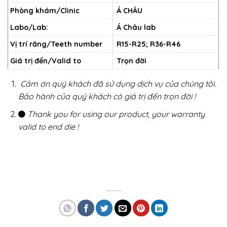
Phòng khám/Clinic
Á CHÂU
Labo/Lab:
Á Châu lab
Vị trí răng/Teeth number
R15-R25; R36-R46
Giá trị đến/Valid to
Trọn đời
Cảm ơn quý khách đã sử dụng dịch vụ của chúng tôi.
Bảo hành của quý khách có giá trị đến trọn đời !
Thank you for using our product, your warranty
valid to end die !