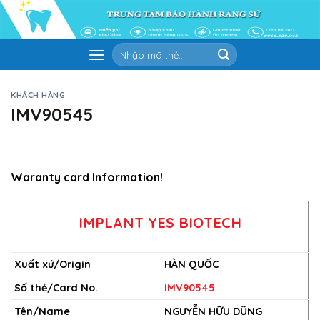
Skip
to
content
Tìm
kiếm:
KHÁCH HÀNG
IMV90545
Waranty card Information!
IMPLANT YES BIOTECH
Xuất xứ/Origin
HÀN QUỐC
Số thẻ/Card No.
IMV90545
Tên/Name
NGUYỄN HỮU DŨNG