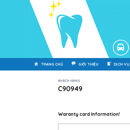
Skip
to
content
TRANG CHỦ
GIỚI THIỆU
DỊCH VỤ
KHÁCH HÀNG
C90949
Waranty card Information!