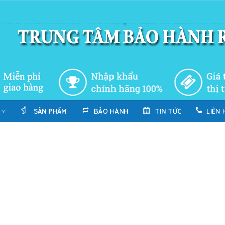
SẢN PHẨM
BẢO HÀNH
TIN TỨC
LIÊN 