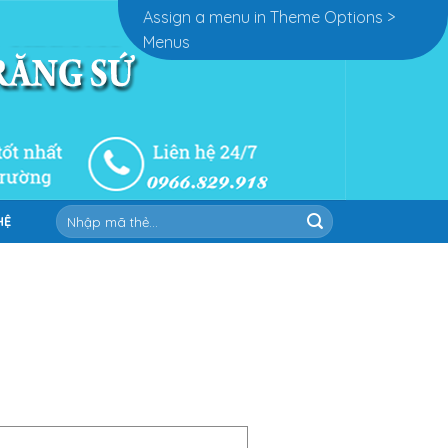
Assign a menu in Theme Options >
Menus
Tìm
HỆ
kiếm: