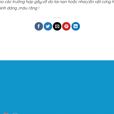
 các trường hợp gẫy,vỡ do tai nạn hoặc nhai,cắn vật cứng 
ình dáng ,màu răng !