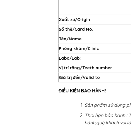
Xuất xứ/Origin
Số thẻ/Card No.
Tên/Name
Phòng khám/Clinic
Labo/Lab:
Vị trí răng/Teeth number
Giá trị đến/Valid to
ĐIỀU KIỆN BẢO HÀNH!
Sản phẩm sử dụng ph
Thời hạn bảo hành : 
hành,quý khách vui lò