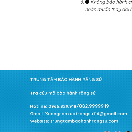
Không bảo hành cho
nhân muốn thay đổi h
TRUNG TÂM BẢO HÀNH RĂNG SỨ
Tra cứu mã bảo hành răng sứ
/082.99999.19
Hotline:
0966.829.918
Gmail:
Xuongsanxuatrangsu116@gmail.com
Website:
trungtambaohanhrangsu.com