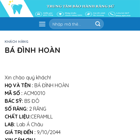
Skip
to
content
Tìm
kiếm:
KHÁCH HÀNG
BÁ ĐÌNH HOÀN
Xin chào quý khách!
HỌ VÀ TÊN :
BÁ ĐÌNH HOÀN
MÃ SỐ :
ACM0010
BÁC SỸ:
BS ĐÔ
SỐ RĂNG:
2 RĂNG
CHẤT LIỆU:
CERAMILL
LAB:
Lab Á Châu
GIÁ TRỊ ĐẾN :
9/10/2044
XIN CÁM ƠN !