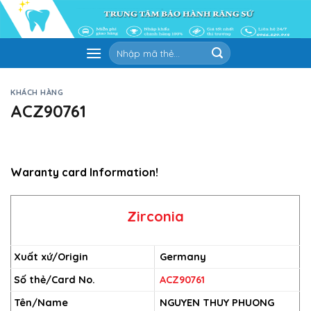
Skip
to
content
Tìm
kiếm:
KHÁCH HÀNG
ACZ90761
Waranty card Information!
Zirconia
Xuất xứ/Origin
Germany
Số thẻ/Card No.
ACZ90761
Tên/Name
NGUYEN THUY PHUONG