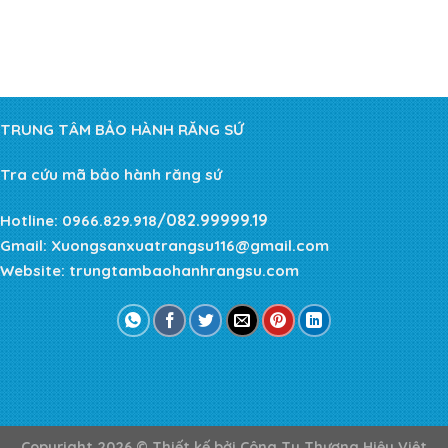
TRUNG TÂM BẢO HÀNH RĂNG SỨ
Tra cứu mã bảo hành răng sứ
/082.99999.19
Hotline:
0966.829.918
Gmail:
Xuongsanxuatrangsu116@gmail.com
Website:
trungtambaohanhrangsu.com
Copyright 2026 ©
Thiết kế bởi
Công Ty Thương Hiệu Việt