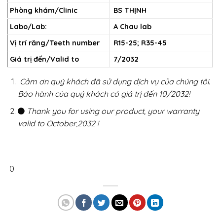
Phòng khám/Clinic
BS THỊNH
Labo/Lab:
A Chau lab
Vị trí răng/Teeth number
R15-25; R35-45
Giá trị đến/Valid to
7/2032
Cảm ơn quý khách đã sử dụng dịch vụ của chúng tôi.
Bảo hành của quý khách có giá trị đến 10/2032!
Thank you for using our product, your warranty
valid to October,2032 !
0