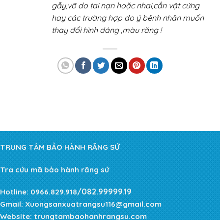
gẫy,vỡ do tai nạn hoặc nhai,cắn vật cứng
hay các trường hợp do ý bênh nhân muốn
thay đổi hình dáng ,màu răng !
TRUNG TÂM BẢO HÀNH RĂNG SỨ
Tra cứu mã bảo hành răng sứ
/082.99999.19
Hotline:
0966.829.918
Gmail:
Xuongsanxuatrangsu116@gmail.com
Website:
trungtambaohanhrangsu.com