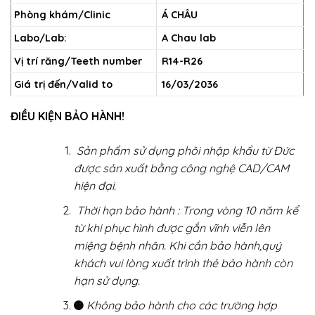
Phòng khám/Clinic
Á CHÂU
Labo/Lab:
A Chau lab
Vị trí răng/Teeth number
R14-R26
Giá trị đến/Valid to
16/03/2036
ĐIỀU KIỆN BẢO HÀNH!
Sản phẩm sử dụng phôi nhập khẩu từ Đức
được sản xuất bằng công nghệ CAD/CAM
hiện đại.
Thời hạn bảo hành : Trong vòng 10 năm kể
từ khi phục hình được gắn vĩnh viễn lên
miệng bệnh nhân. Khi cần bảo hành,quý
khách vui lòng xuất trình thẻ bảo hành còn
hạn sử dụng.
Không bảo hành cho các trường hợp