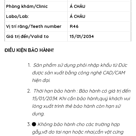
Phòng khám/Clinic
Á CHÂU
Labo/Lab:
Á CHÂU
Vị trí răng/Teeth number
R46
Giá trị đến/Valid to
15/01/2034
ĐIỀU KIỆN BẢO HÀNH!
Sản phẩm sử dụng phôi nhập khẩu từ Đức
được sản xuất bằng công nghệ CAD/CAM
hiện đại.
Thời hạn bảo hành : Bảo hành có giá trị đến
15/01/2034. Khi cần bảo hành,quý khách vui
lòng xuất trình thẻ bảo hành còn hạn sử
dụng.
Không bảo hành cho các trường hợp
gẫy,vỡ do tai nạn hoặc nhai,cắn vật cứng