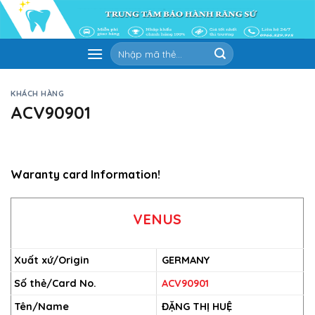
Skip
to
content
Tìm
kiếm:
KHÁCH HÀNG
ACV90901
Waranty card Information!
VENUS
Xuất xứ/Origin
GERMANY
Số thẻ/Card No.
ACV90901
Tên/Name
ĐẶNG THỊ HUỆ