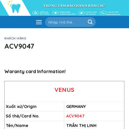
Skip
to
content
Tìm
kiếm:
KHÁCH HÀNG
ACV9047
Waranty card Information!
VENUS
Xuất xứ/Origin
GERMANY
Số thẻ/Card No.
ACV9047
Tên/Name
TRẦN THỊ LINH