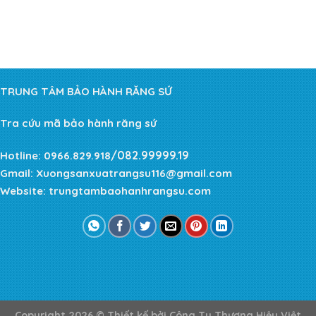
TRUNG TÂM BẢO HÀNH RĂNG SỨ
Tra cứu mã bảo hành răng sứ
/082.99999.19
Hotline:
0966.829.918
Gmail:
Xuongsanxuatrangsu116@gmail.com
Website:
trungtambaohanhrangsu.com
Copyright 2026 ©
Thiết kế bởi
Công Ty Thương Hiệu Việt