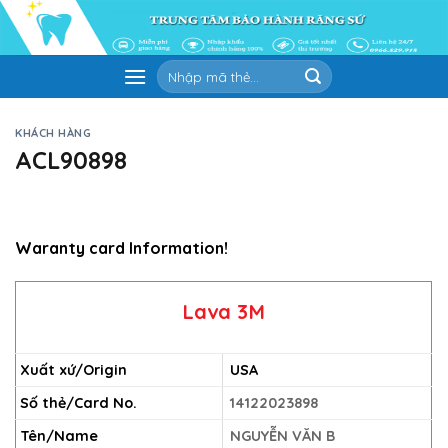
Skip
to
content
Tìm
kiếm:
KHÁCH HÀNG
ACL90898
Waranty card Information!
Lava 3M
Xuất xứ/Origin
USA
Số thẻ/Card No.
14122023898
Tên/Name
NGUYỄN VĂN B