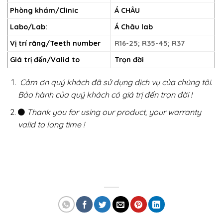
Phòng khám/Clinic
Á CHÂU
Labo/Lab:
Á Châu lab
Vị trí răng/Teeth number
R16-25; R35-45; R37
Giá trị đến/Valid to
Trọn đời
Cảm ơn quý khách đã sử dụng dịch vụ của chúng tôi.
Bảo hành của quý khách có giá trị đến trọn đời !
Thank you for using our product, your warranty
valid to long time !