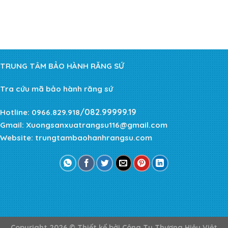
TRUNG TÂM BẢO HÀNH RĂNG SỨ
Tra cứu mã bảo hành răng sứ
/082.99999.19
Hotline:
0966.829.918
Gmail:
Xuongsanxuatrangsu116@gmail.com
Website:
trungtambaohanhrangsu.com
Copyright 2026 ©
Thiết kế bởi
Công Ty Thương Hiệu Việt