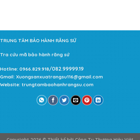
TRUNG TÂM BẢO HÀNH RĂNG SỨ
Tra cứu mã bảo hành răng sứ
/082.99999.19
Hotline:
0966.829.918
Gmail:
Xuongsanxuatrangsu116@gmail.com
Website:
trungtambaohanhrangsu.com
Copyright 2026 ©
Thiết kế bởi
Công Ty Thương Hiệu Việt