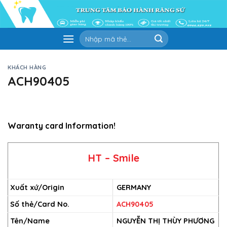
Skip
to
content
Tìm
kiếm:
KHÁCH HÀNG
ACH90405
Waranty card Information!
HT – Smile
Xuất xứ/Origin
GERMANY
Số thẻ/Card No.
ACH90405
Tên/Name
NGUYỄN THỊ THÙY PHƯƠNG