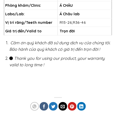
Phòng khám/Clinic
Á CHÂU
Labo/Lab:
Á Châu lab
Vị trí răng/Teeth number
R15-26;R36-46
Giá trị đến/Valid to
Trọn đời
Cảm ơn quý khách đã sử dụng dịch vụ của chúng tôi.
Bảo hành của quý khách có giá trị đến trọn đời !
Thank you for using our product, your warranty
valid to long time !