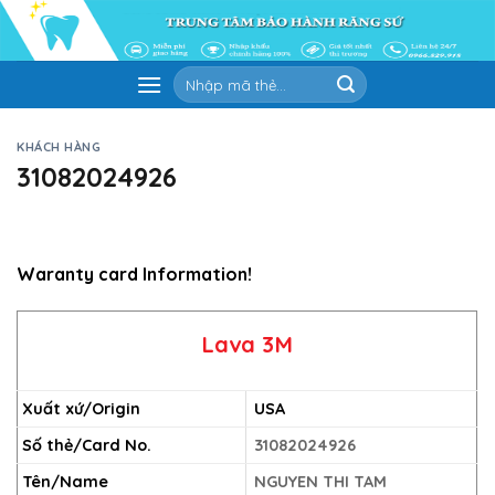
Skip
to
content
Tìm
kiếm:
KHÁCH HÀNG
31082024926
Waranty card Information!
Lava 3M
Xuất xứ/Origin
USA
Số thẻ/Card No.
31082024926
Tên/Name
NGUYEN THI TAM