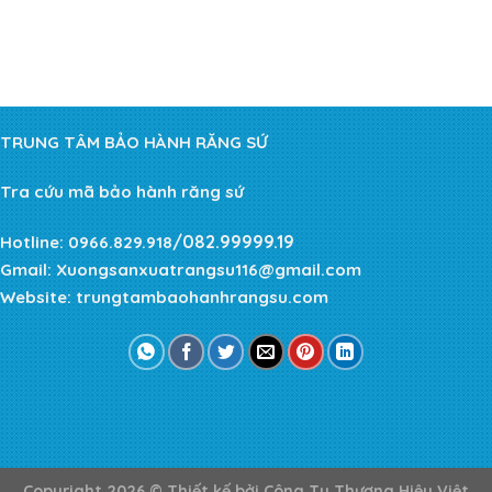
TRUNG TÂM BẢO HÀNH RĂNG SỨ
Tra cứu mã bảo hành răng sứ
/082.99999.19
Hotline:
0966.829.918
Gmail:
Xuongsanxuatrangsu116@gmail.com
Website:
trungtambaohanhrangsu.com
Copyright 2026 ©
Thiết kế bởi
Công Ty Thương Hiệu Việt