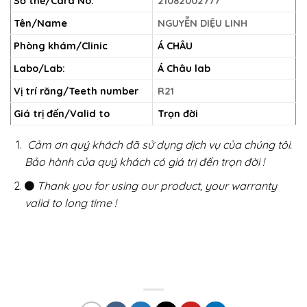
Số thẻ/Card No.
21082002777
Tên/Name
NGUYỄN DIỆU LINH
Phòng khám/Clinic
Á CHÂU
Labo/Lab:
Á Châu lab
Vị trí răng/Teeth number
R21
Giá trị đến/Valid to
Trọn đời
Cảm ơn quý khách đã sử dụng dịch vụ của chúng tôi.
Bảo hành của quý khách có giá trị đến trọn đời !
Thank you for using our product, your warranty
valid to long time !