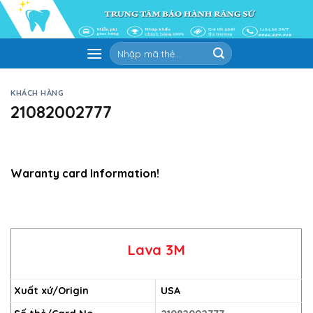
Skip
to
content
Tìm
kiếm:
KHÁCH HÀNG
21082002777
Waranty card Information!
Lava 3M
Xuất xứ/Origin
USA